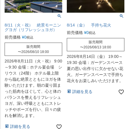
8/11（火・祝） 絶景モーニン
8/14（金） 手持ち花火
グヨガ（リフレッシュヨガ）
前売価格
¥
0
税込
前売価格
¥
0
税込
販売期間
販売期間
〜
2026/08/13 18:00
〜
2026/08/10 18:00
2026年8月14日（金） 19:00～
2026年8月11日（火・祝） 9:00
19:30 会場：ガーデンスペース
～9:30 会場：ホテル宴会場 シ
夏の思い出作りに欠かせない花
リウス（24階） ホテル最上階
火。ガーデンスペースで手持ち
から臨む絶景とともにヨガを体
花火をお楽しみいただけます。
験いただけます。朝の凝り固ま
った筋肉をほぐして、心と体の
詳細を見る
バランスを整えるリフレッシュ
ヨガ。深い呼吸とともにストレ
ッチやポーズを行い、日々の疲
れを解消します。
詳細を見る