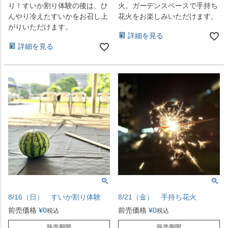
り！すいか割り体験の後は、ひ
火。ガーデンスペースで手持ち
んやり冷えたすいかをお召し上
花火をお楽しみいただけます。
がりいただけます。
詳細を見る
詳細を見る
8/16（日） すいか割り体験
8/21（金） 手持ち花火
前売価格
¥
0
前売価格
¥
0
税込
税込
販売期間
販売期間