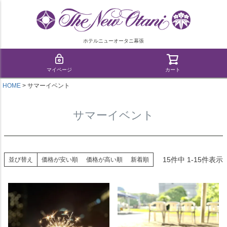
ホテルニューオータニ幕張
マイページ
カート
HOME
サマーイベント
サマーイベント
15
件中
1
-
15
件表示
並び替え
価格が安い順
価格が高い順
新着順