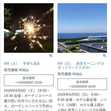
8/8（土） 手持ち花火
8/9（日） 絶景モーニングヨ
ガ（リラックスヨガ）
前売価格
¥
0
税込
前売価格
¥
0
税込
販売期間
販売期間
〜
2026/08/07 18:00
〜
2026/08/08 18:00
2026年8月8日（土） 19:00～
2026年8月9日（日） 9:00～
19:30 会場：ガーデンスペース
9:30 会場：ホテル宴会場 シリ
夏の思い出作りに欠かせない花
ウス（24階） ホテル最上階か
火。ガーデンスペースで手持ち
ら臨む絶景とともにヨガを体験